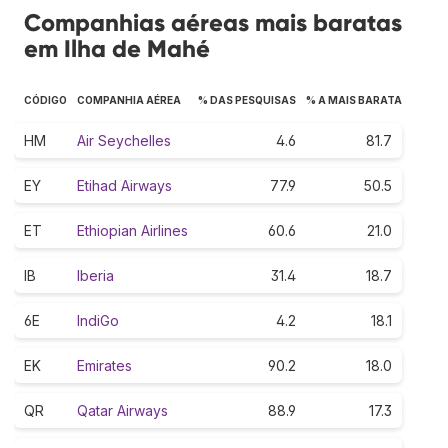
Companhias aéreas mais baratas
em Ilha de Mahé
CÓDIGO
COMPANHIA AÉREA
% DAS PESQUISAS
% A MAIS BARATA
HM
Air Seychelles
4.6
81.7
EY
Etihad Airways
77.9
50.5
ET
Ethiopian Airlines
60.6
21.0
IB
Iberia
31.4
18.7
6E
IndiGo
4.2
18.1
EK
Emirates
90.2
18.0
QR
Qatar Airways
88.9
17.3