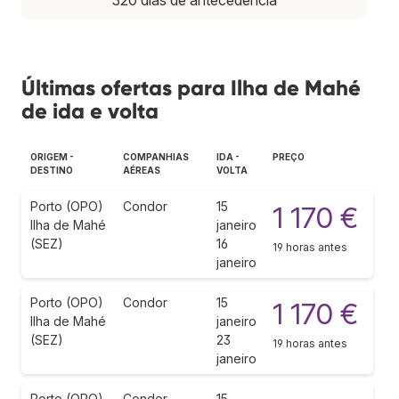
Últimas ofertas para Ilha de Mahé
de ida e volta
ORIGEM -
COMPANHIAS
IDA -
PREÇO
DESTINO
AÉREAS
VOLTA
Porto (OPO)
Condor
15
1 170 €
Ilha de Mahé
janeiro
(SEZ)
16
19 horas antes
janeiro
Porto (OPO)
Condor
15
1 170 €
Ilha de Mahé
janeiro
(SEZ)
23
19 horas antes
janeiro
Porto (OPO)
Condor
15