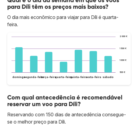
Qual é o dia da semana em que os voos
para Díli têm os preços mais baixos?
O dia mais econômico para viajar para Díli é quarta-
feira.
2 000 €
1 500 €
1 000 €
500 €
domingo
segunda-feira
terça-feira
quarta-feira
quinta-feira
sexta-feira
sábado
Com qual antecedência é recomendável
reservar um voo para Díli?
Reservando com 150 dias de antecedência consegue-
se o melhor preço para Díli.