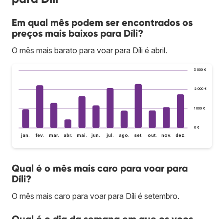
Em qual mês podem ser encontrados os
preços mais baixos para Díli?
O mês mais barato para voar para Díli é abril.
3 000 €
2 000 €
1 000 €
0 €
jan.
fev.
mar.
abr.
mai.
jun.
jul.
ago.
set.
out.
nov.
dez.
Qual é o mês mais caro para voar para
Díli?
O mês mais caro para voar para Díli é setembro.