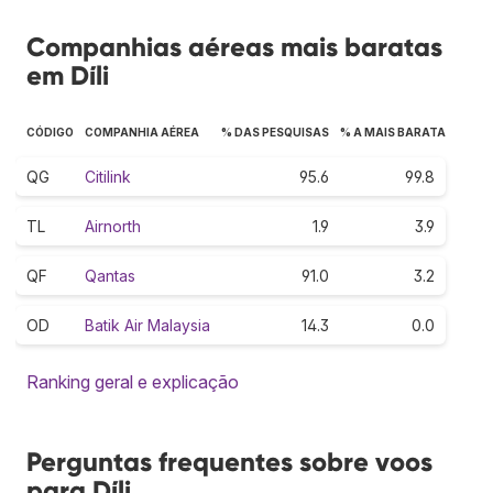
Companhias aéreas mais baratas
em Díli
CÓDIGO
COMPANHIA AÉREA
% DAS PESQUISAS
% A MAIS BARATA
QG
Citilink
95.6
99.8
TL
Airnorth
1.9
3.9
QF
Qantas
91.0
3.2
OD
Batik Air Malaysia
14.3
0.0
Ranking geral e explicação
Perguntas frequentes sobre voos
para Díli