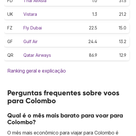
FD
Thai AirAsia
1.0
31.5
UK
Vistara
1.3
21.2
FZ
Fly Dubai
22.5
15.0
GF
Gulf Air
24.4
13.2
QR
Qatar Airways
86.9
12.9
Ranking geral e explicação
Perguntas frequentes sobre voos
para Colombo
Qual é o mês mais barato para voar para
Colombo?
O mês mais econômico para viajar para Colombo é