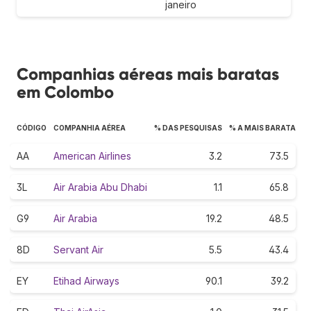
janeiro
Companhias aéreas mais baratas
em Colombo
CÓDIGO
COMPANHIA AÉREA
% DAS PESQUISAS
% A MAIS BARATA
AA
American Airlines
3.2
73.5
3L
Air Arabia Abu Dhabi
1.1
65.8
G9
Air Arabia
19.2
48.5
8D
Servant Air
5.5
43.4
EY
Etihad Airways
90.1
39.2