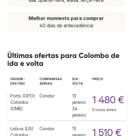
Melhor momento para comprar
40 dias de antecedência
Últimas ofertas para Colombo de
ida e volta
ORIGEM -
COMPANHIAS
IDA -
PREÇO
DESTINO
AÉREAS
VOLTA
Porto (OPO)
Condor
13
1 480 €
Colombo
janeiro
(CMB)
24
5 horas antes
janeiro
Lisboa (LIS)
Condor
13
1 510 €
Colombo
janeiro