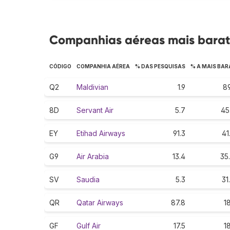
Companhias aéreas mais bara
CÓDIGO
COMPANHIA AÉREA
% DAS PESQUISAS
% A MAIS BAR
Q2
Maldivian
1.9
89
8D
Servant Air
5.7
45
EY
Etihad Airways
91.3
41
G9
Air Arabia
13.4
35
SV
Saudia
5.3
31
QR
Qatar Airways
87.8
18
GF
Gulf Air
17.5
18