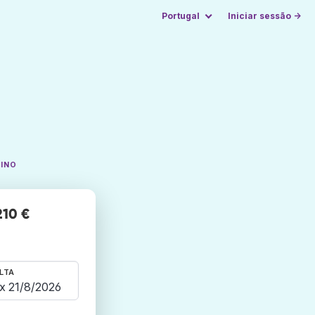
Portugal
Iniciar sessão →
TINO
210 €
LTA