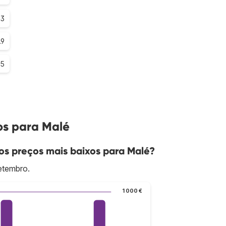
.3
.9
.5
os para Malé
s preços mais baixos para Malé?
etembro.
1 000 €