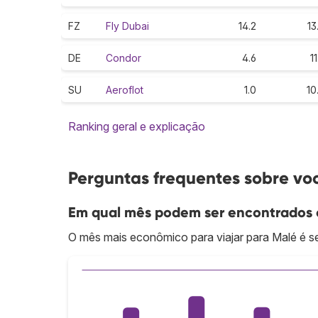
FZ
Fly Dubai
14.2
13
DE
Condor
4.6
11
SU
Aeroflot
1.0
10
Ranking geral e explicação
Perguntas frequentes sobre vo
Em qual mês podem ser encontrados o
O mês mais econômico para viajar para Malé é s