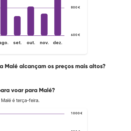
800 €
600 €
ago.
set.
out.
nov.
dez.
a Malé alcançam os preços mais altos?
para voar para Malé?
Malé é terça-feira.
1 000 €