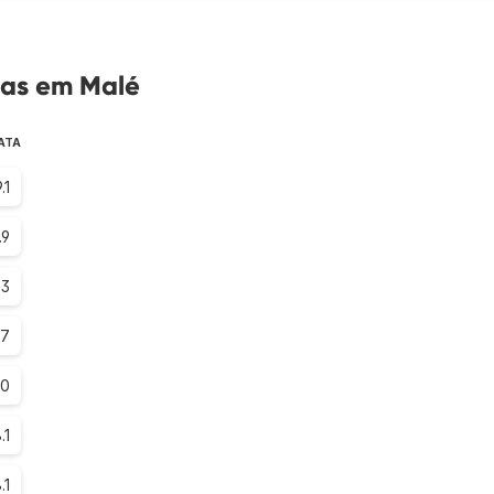
tas em Malé
ATA
.1
.9
.3
.7
.0
.1
.1