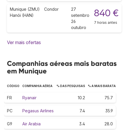
Munique (ZMU)
Condor
27
840 €
Hanói (HAN)
setembro
26
7 horas antes
outubro
Ver mais ofertas
Companhias aéreas mais baratas
em Munique
CÓDIGO
COMPANHIA AÉREA
% DAS PESQUISAS
% A MAIS BARATA
FR
Ryanair
10.2
75.7
PC
Pegasus Airlines
7.4
35.9
G9
Air Arabia
3.4
28.0