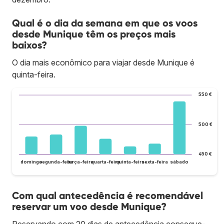
Qual é o dia da semana em que os voos
desde Munique têm os preços mais
baixos?
O dia mais econômico para viajar desde Munique é
quinta-feira.
550 €
500 €
450 €
domingo
segunda-feira
terça-feira
quarta-feira
quinta-feira
sexta-feira
sábado
Com qual antecedência é recomendável
reservar um voo desde Munique?
Reservando com 20 dias de antecedência consegue-