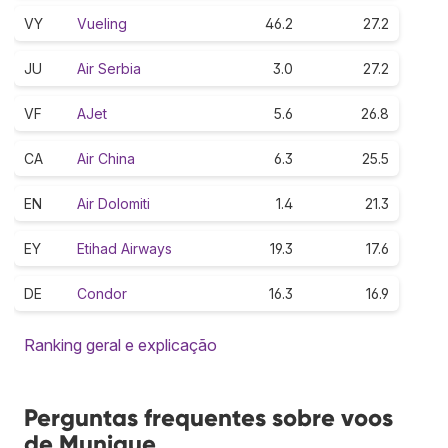
VY
Vueling
46.2
27.2
JU
Air Serbia
3.0
27.2
VF
AJet
5.6
26.8
CA
Air China
6.3
25.5
EN
Air Dolomiti
1.4
21.3
EY
Etihad Airways
19.3
17.6
DE
Condor
16.3
16.9
Ranking geral e explicação
Perguntas frequentes sobre voos
de Munique