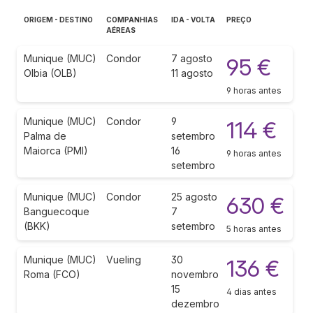
ORIGEM - DESTINO
COMPANHIAS
IDA - VOLTA
PREÇO
AÉREAS
Munique (MUC)
Condor
7 agosto
95 €
Olbia (OLB)
11 agosto
9 horas antes
Munique (MUC)
Condor
9
114 €
Palma de
setembro
Maiorca (PMI)
16
9 horas antes
setembro
Munique (MUC)
Condor
25 agosto
630 €
Banguecoque
7
(BKK)
setembro
5 horas antes
Munique (MUC)
Vueling
30
136 €
Roma (FCO)
novembro
15
4 dias antes
dezembro