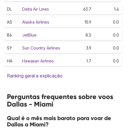
DL
Delta Air Lines
63.7
1.4
AS
Alaska Airlines
15.9
0.0
B6
JetBlue
8.5
0.0
SY
Sun Country Airlines
3.9
0.0
HA
Hawaiian Airlines
1.7
0.0
Ranking geral e explicação
Perguntas frequentes sobre voos
Dallas - Miami
Qual é o mês mais barato para voar de
Dallas a Miami?