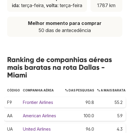
ida
: terça-feira,
volta
: terça-feira
1787 km
Melhor momento para comprar
50 dias de antecedência
Ranking de companhias aéreas
mais baratas na rota Dallas -
Miami
CÓDIGO
COMPANHIA AÉREA
% DAS PESQUISAS
% A MAIS BARATA
F9
Frontier Airlines
90.8
55.2
AA
American Airlines
100.0
5.9
UA
United Airlines
96.0
4.3