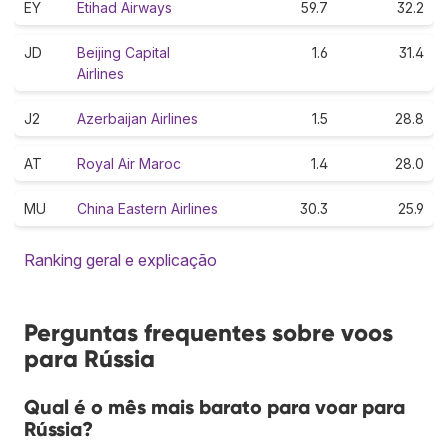
EY
Etihad Airways
59.7
32.2
JD
Beijing Capital
1.6
31.4
Airlines
J2
Azerbaijan Airlines
1.5
28.8
AT
Royal Air Maroc
1.4
28.0
MU
China Eastern Airlines
30.3
25.9
Ranking geral e explicação
Perguntas frequentes sobre voos
para Rússia
Qual é o mês mais barato para voar para
Rússia?