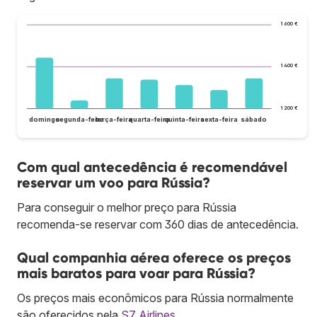
1 600 €
1 400 €
1 200 €
domingo
segunda-feira
terça-feira
quarta-feira
quinta-feira
sexta-feira
sábado
Com qual antecedência é recomendável
reservar um voo para Rússia?
Para conseguir o melhor preço para Rússia
recomenda-se reservar com 360 dias de antecedência.
Qual companhia aérea oferece os preços
mais baratos para voar para Rússia?
Os preços mais econômicos para Rússia normalmente
são oferecidos pela
S7 Airlines
.