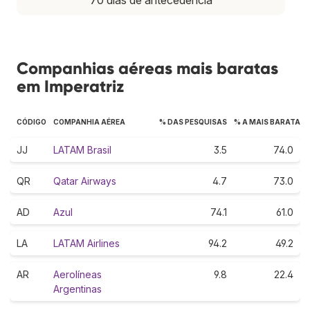
Companhias aéreas mais baratas
em Imperatriz
CÓDIGO
COMPANHIA AÉREA
% DAS PESQUISAS
% A MAIS BARATA
JJ
LATAM Brasil
3.5
74.0
QR
Qatar Airways
4.7
73.0
AD
Azul
74.1
61.0
LA
LATAM Airlines
94.2
49.2
AR
Aerolíneas
9.8
22.4
Argentinas