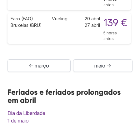
antes
Faro (FAO)
Vueling
20 abril
139 €
Bruxelas (BRU)
27 abril
5 horas
antes
← março
maio →
Feriados e feriados prolongados
em abril
Dia da Liberdade
1 de maio