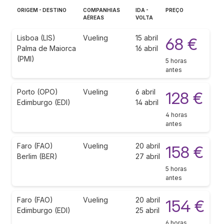
ORIGEM - DESTINO
COMPANHIAS
IDA -
PREÇO
AÉREAS
VOLTA
Lisboa (LIS)
Vueling
15 abril
68 €
Palma de Maiorca
16 abril
(PMI)
5 horas
antes
Porto (OPO)
Vueling
6 abril
128 €
Edimburgo (EDI)
14 abril
4 horas
antes
Faro (FAO)
Vueling
20 abril
158 €
Berlim (BER)
27 abril
5 horas
antes
Faro (FAO)
Vueling
20 abril
154 €
Edimburgo (EDI)
25 abril
6 horas