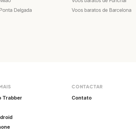
Milão
Voos baratos de Funchal
Ponta Delgada
Voos baratos de Barcelona
MAIS
CONTACTAR
o Trabber
Contato
droid
hone