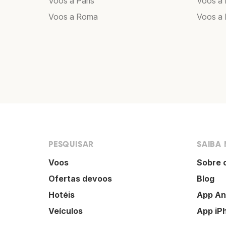
Voos a Paris
Voos a 
Voos a Roma
Voos a 
PESQUISAR
SAIBA 
Voos
Sobre 
Ofertas devoos
Blog
Hotéis
App An
Veículos
App iP