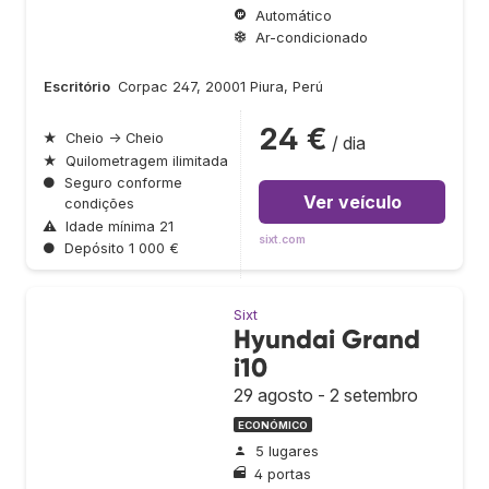
Automático
Ar-condicionado
Escritório
Corpac 247, 20001 Piura, Perú
24 €
★
Cheio → Cheio
/ dia
★
Quilometragem ilimitada
●
Seguro conforme
Ver veículo
condições
⚠
Idade mínima 21
sixt.com
●
Depósito 1 000 €
Sixt
Hyundai Grand
i10
29 agosto - 2 setembro
ECONÓMICO
5 lugares
4 portas