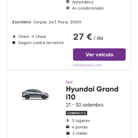
Automático
Ar-condicionado
Escritório
Corpac 247, Piura, 20001
27 €
★
Cheio → Cheio
/ dia
●
Seguro contra terceiros
Ver veículo
holidayautos.com
Sixt
Hyundai Grand
i10
21 - 30 setembro
COMPACTO
5 lugares
4 portas
2 malas