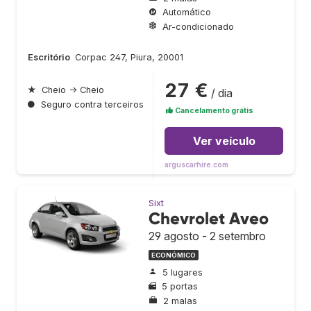
Automático
Ar-condicionado
Escritório
Corpac 247, Piura, 20001
27 €
★
Cheio → Cheio
/ dia
●
Seguro contra terceiros
Cancelamento grátis
Ver veículo
arguscarhire.com
Sixt
Chevrolet Aveo
29 agosto - 2 setembro
ECONÓMICO
5 lugares
5 portas
2 malas