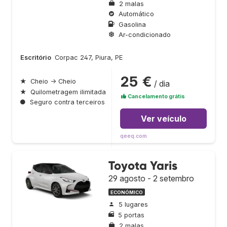
2 malas
Automático
Gasolina
Ar-condicionado
Escritório
Corpac 247, Piura, PE
25 €
★
Cheio → Cheio
/ dia
★
Quilometragem ilimitada
Cancelamento grátis
●
Seguro contra terceiros
Ver veículo
qeeq.com
Toyota Yaris
29 agosto - 2 setembro
ECONÓMICO
5 lugares
5 portas
2 malas