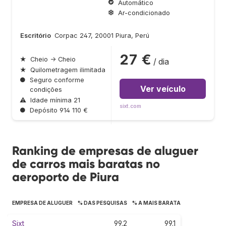
Automático
Ar-condicionado
Escritório
Corpac 247, 20001 Piura, Perú
27 €
★
Cheio → Cheio
/ dia
★
Quilometragem ilimitada
●
Seguro conforme
Ver veículo
condições
⚠
Idade mínima 21
sixt.com
●
Depósito 914 110 €
Ranking de empresas de aluguer
de carros mais baratas no
aeroporto de Piura
EMPRESA DE ALUGUER
% DAS PESQUISAS
% A MAIS BARATA
Sixt
99.2
99.1