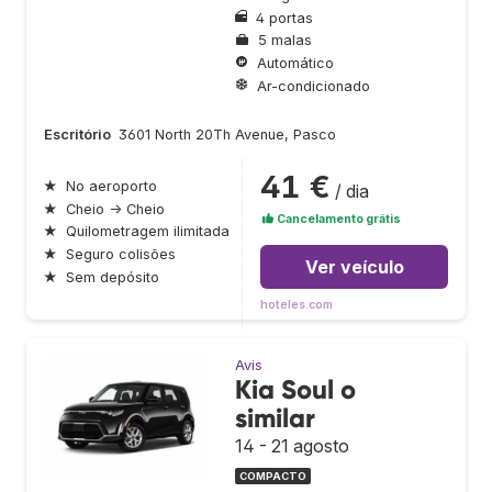
4 portas
5 malas
Automático
Ar-condicionado
Escritório
3601 North 20Th Avenue, Pasco
41 €
★
No aeroporto
/ dia
★
Cheio → Cheio
Cancelamento grátis
★
Quilometragem ilimitada
★
Seguro colisões
Ver veículo
★
Sem depósito
hoteles.com
Avis
Kia Soul o
similar
14 - 21 agosto
COMPACTO