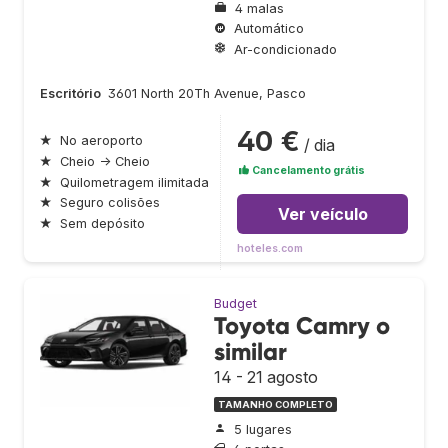
4 malas
Automático
Ar-condicionado
Escritório
3601 North 20Th Avenue, Pasco
40 €
★
No aeroporto
/ dia
★
Cheio → Cheio
Cancelamento grátis
★
Quilometragem ilimitada
★
Seguro colisões
Ver veículo
★
Sem depósito
hoteles.com
Budget
Toyota Camry o
similar
14 - 21 agosto
TAMANHO COMPLETO
5 lugares