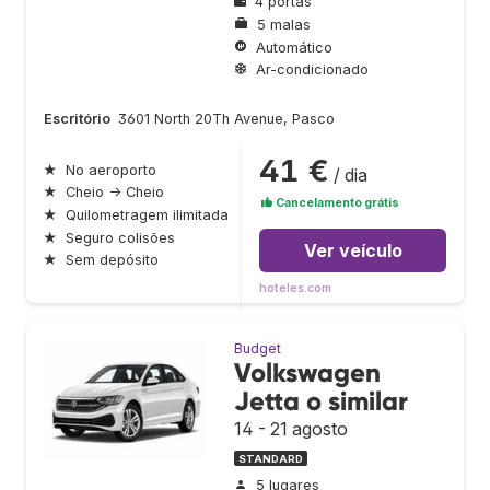
4 portas
5 malas
Automático
Ar-condicionado
Escritório
3601 North 20Th Avenue, Pasco
41 €
★
No aeroporto
/ dia
★
Cheio → Cheio
Cancelamento grátis
★
Quilometragem ilimitada
★
Seguro colisões
Ver veículo
★
Sem depósito
hoteles.com
Budget
Volkswagen
Jetta o similar
14 - 21 agosto
STANDARD
5 lugares