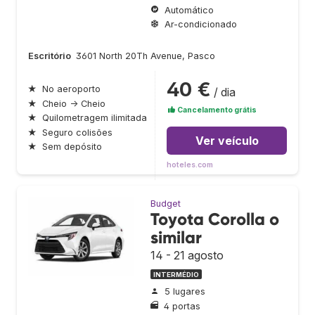
Automático
Ar-condicionado
Escritório
3601 North 20Th Avenue, Pasco
40 €
★
No aeroporto
/ dia
★
Cheio → Cheio
Cancelamento grátis
★
Quilometragem ilimitada
★
Seguro colisões
Ver veículo
★
Sem depósito
hoteles.com
Budget
Toyota Corolla o
similar
14 - 21 agosto
INTERMÉDIO
5 lugares
4 portas