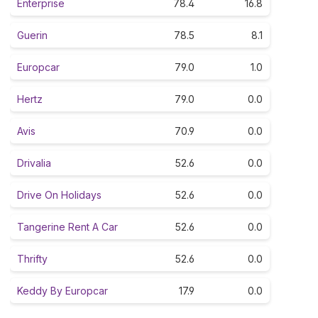
Enterprise
78.4
16.8
Guerin
78.5
8.1
Europcar
79.0
1.0
Hertz
79.0
0.0
Avis
70.9
0.0
Drivalia
52.6
0.0
Drive On Holidays
52.6
0.0
Tangerine Rent A Car
52.6
0.0
Thrifty
52.6
0.0
Keddy By Europcar
17.9
0.0