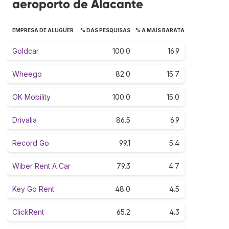
aeroporto de Alacante
EMPRESA DE ALUGUER
% DAS PESQUISAS
% A MAIS BARATA
Goldcar
100.0
16.9
Wheego
82.0
15.7
OK Mobility
100.0
15.0
Drivalia
86.5
6.9
Record Go
99.1
5.4
Wiber Rent A Car
79.3
4.7
Key Go Rent
48.0
4.5
ClickRent
65.2
4.3