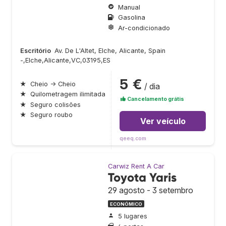
Manual
Gasolina
Ar-condicionado
Escritório
Av. De L'Altet, Elche, Alicante, Spain
-,Elche,Alicante,VC,03195,ES
5 €
★
Cheio → Cheio
/ dia
★
Quilometragem ilimitada
Cancelamento grátis
★
Seguro colisões
★
Seguro roubo
Ver veículo
qeeq.com
Carwiz Rent A Car
Toyota Yaris
29 agosto - 3 setembro
ECONÓMICO
5 lugares