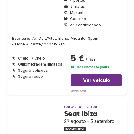
4 portas
2 malas
Manual
Gasolina
Ar-condicionado
Escritório
Av. De L'Altet, Elche, Alicante, Spain
-,Elche,Alicante,VC,03195,ES
5 €
★
Cheio → Cheio
/ dia
★
Quilometragem ilimitada
Cancelamento grátis
★
Seguro colisões
★
Seguro roubo
Ver veículo
qeeq.com
Carwiz Rent A Car
Seat Ibiza
29 agosto - 3 setembro
ECONÓMICO