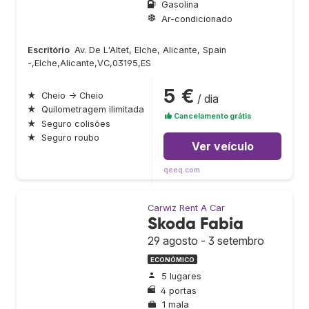
Gasolina
Ar-condicionado
Escritório
Av. De L'Altet, Elche, Alicante, Spain
-,Elche,Alicante,VC,03195,ES
5 €
★
Cheio → Cheio
/ dia
★
Quilometragem ilimitada
Cancelamento grátis
★
Seguro colisões
★
Seguro roubo
Ver veículo
qeeq.com
Carwiz Rent A Car
Skoda Fabia
29 agosto - 3 setembro
ECONÓMICO
5 lugares
4 portas
1 mala