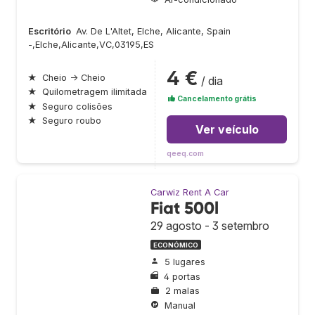
Escritório
Av. De L'Altet, Elche, Alicante, Spain
-,Elche,Alicante,VC,03195,ES
4 €
★
Cheio → Cheio
/ dia
★
Quilometragem ilimitada
Cancelamento grátis
★
Seguro colisões
★
Seguro roubo
Ver veículo
qeeq.com
Carwiz Rent A Car
Fiat 500l
29 agosto - 3 setembro
ECONÓMICO
5 lugares
4 portas
2 malas
Manual