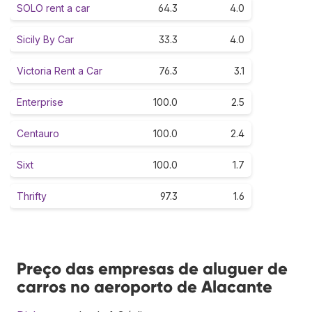
SOLO rent a car
64.3
4.0
Sicily By Car
33.3
4.0
Victoria Rent a Car
76.3
3.1
Enterprise
100.0
2.5
Centauro
100.0
2.4
Sixt
100.0
1.7
Thrifty
97.3
1.6
Preço das empresas de aluguer de
carros no aeroporto de Alacante