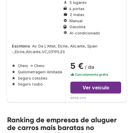
5 lugares
4 portas
2 malas
Manual
Gasolina
Ar-condicionado
Escritório
Av. De L'Altet, Elche, Alicante, Spain
-,Elche,Alicante,VC,03195,ES
5 €
★
Cheio → Cheio
/ dia
★
Quilometragem ilimitada
Cancelamento grátis
★
Seguro colisões
★
Seguro roubo
Ver veículo
qeeq.com
Ranking de empresas de aluguer
de carros mais baratas no