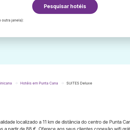
Pesquisar hotéis
 outra janela):
inicana
Hotéis em Punta Cana
SUITES Deluxe
alidade localizado a 11 km de distância do centro de Punta Ca
 a partir de 88 €. Oferece aos seus clientes conexão wifi grá