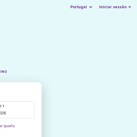
Portugal
Iniciar sessão →
TINO
 1
tos
ar quarto