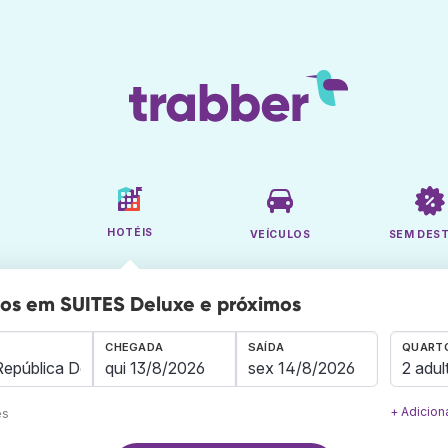
HOTÉIS
VEÍCULOS
SEM DES
os em SUITES Deluxe e próximos
CHEGADA
SAÍDA
QUARTO
2 adul
+ Adicion
es