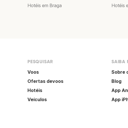
Hotéis em Braga
Hotéis 
PESQUISAR
SAIBA 
Voos
Sobre 
Ofertas devoos
Blog
Hotéis
App An
Veículos
App iP