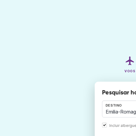
VOOS
Pesquisar h
DESTINO
Incluir albergu