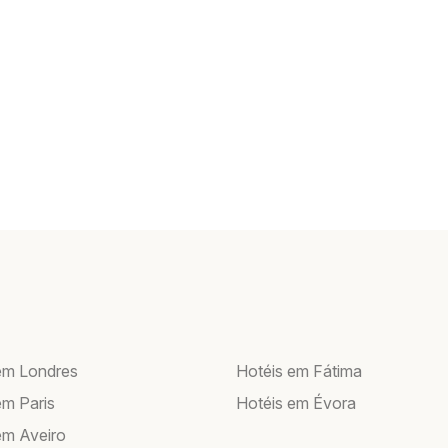
em Londres
Hotéis em Fátima
em Paris
Hotéis em Évora
em Aveiro