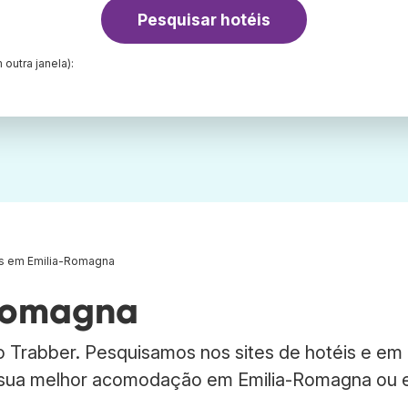
Pesquisar hotéis
 outra janela):
s em Emilia-Romagna
-Romagna
 Trabber. Pesquisamos nos sites de hotéis e em
a sua melhor acomodação em Emilia-Romagna ou