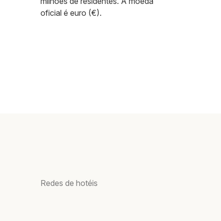
milhões de residentes. A moeda
oficial é euro (€).
Redes de hotéis