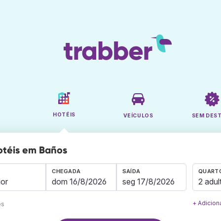
HOTÉIS
VEÍCULOS
SEM DES
otéis em Baños
CHEGADA
SAÍDA
QUARTO
2 adul
+ Adicion
es