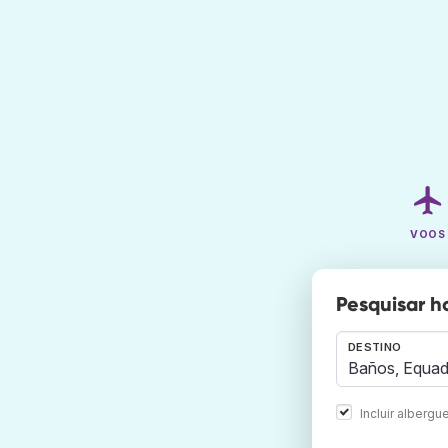
VOOS
Pesquisar h
DESTINO
Incluir albergu