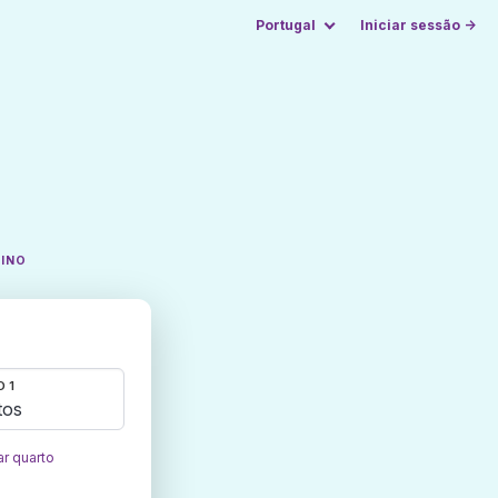
Portugal
Iniciar sessão →
TINO
 1
tos
ar quarto