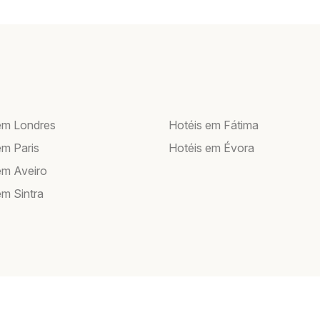
em Londres
Hotéis em Fátima
em Paris
Hotéis em Évora
em Aveiro
em Sintra