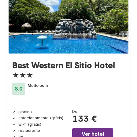
Best Western El Sitio Hotel
★★★
Muito bom
8.0
De
piscina
133 €
estacionamento (grátis)
wi-fi (grátis)
restaurante
Ver hotel
ac