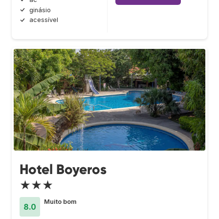
ginásio
acessível
Hotel Boyeros
★★★
Muito bom
8.0