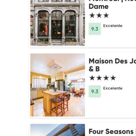
Dame
★★★
Excelente
9.3
Maison Des Ja
& B
★★★★
Excelente
9.3
Four Seasons 