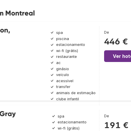
m Montreal
ton,
De
spa
piscina
446 €
estacionamento
wi-fi (grátis)
Ver hot
restaurante
ac
ginásio
veículo
acessível
transfer
animais de estimação
clube infantil
 Gray
De
spa
estacionamento
191 €
wi-fi (grátis)