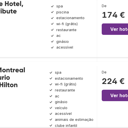
 Hotel,
De
spa
ribute
piscina
174 €
l
estacionamento
wi-fi (grátis)
Ver hot
restaurante
ac
ginásio
acessível
Montreal
De
spa
rio
estacionamento
224 €
Hilton
wi-fi (grátis)
restaurante
Ver hot
ac
ginásio
veículo
acessível
animais de estimação
clube infantil