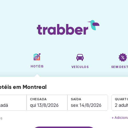
HOTÉIS
VEÍCULOS
SEM DES
otéis em Montreal
CHEGADA
SAÍDA
QUARTO
2 adul
+ Adicion
es