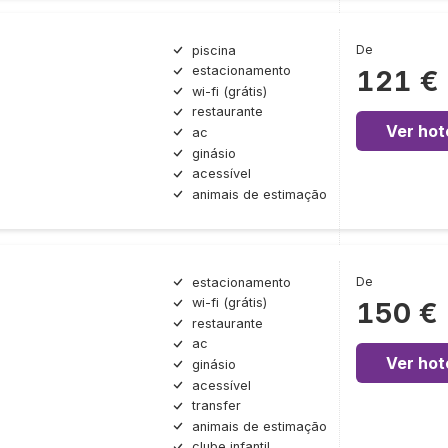
De
piscina
estacionamento
121 €
wi-fi (grátis)
restaurante
Ver hot
ac
ginásio
acessível
animais de estimação
De
estacionamento
wi-fi (grátis)
150 €
restaurante
ac
Ver hot
ginásio
acessível
transfer
animais de estimação
clube infantil