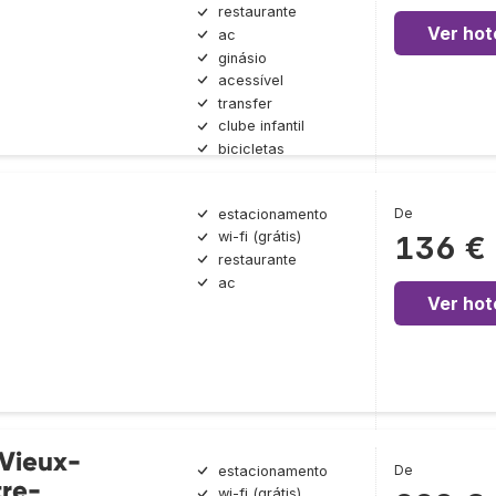
restaurante
Ver hot
ac
ginásio
acessível
transfer
clube infantil
bicicletas
De
estacionamento
wi-fi (grátis)
136 €
restaurante
ac
Ver hot
 Vieux-
De
estacionamento
tre-
wi-fi (grátis)