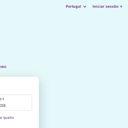
Portugal
Iniciar sessão →
TINO
 1
tos
ar quarto