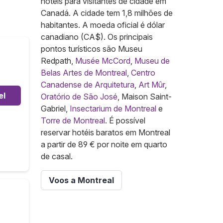
hotéis para visitantes de cidade em
Canadá. A cidade tem 1,8 milhões de
habitantes. A moeda oficial é dólar
canadiano (CA$). Os principais
pontos turísticos são Museu
Redpath,
Musée McCord
,
Museu de
Belas Artes de Montreal
,
Centro
Canadense de Arquitetura
,
Art Mûr
,
el
Oratório de São José
, Maison Saint-
Gabriel,
Insectarium de Montreal
e
Torre de Montreal
. É possível
reservar hotéis baratos em Montreal
a partir de 89 € por noite em quarto
de casal.
Voos a Montreal