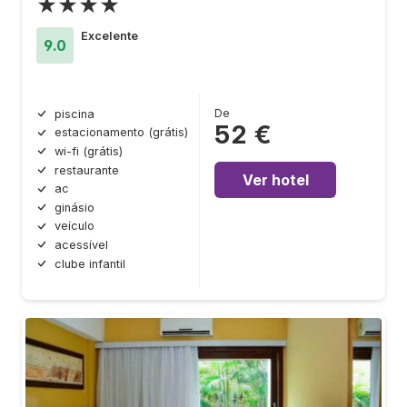
★★★★
Excelente
9.0
De
piscina
52 €
estacionamento (grátis)
wi-fi (grátis)
restaurante
Ver hotel
ac
ginásio
veículo
acessível
clube infantil