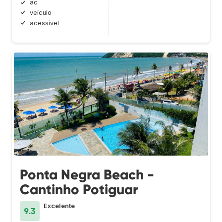
ac
veículo
acessível
Ponta Negra Beach -
Cantinho Potiguar
Excelente
9.3