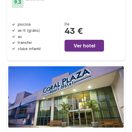
9.3
De
piscina
43 €
wi-fi (grátis)
ac
transfer
Ver hotel
clube infantil