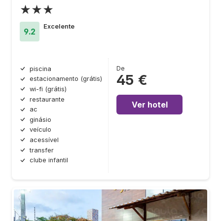
★★★
Excelente
9.2
De
piscina
45 €
estacionamento (grátis)
wi-fi (grátis)
restaurante
Ver hotel
ac
ginásio
veículo
acessível
transfer
clube infantil