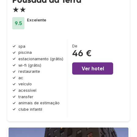
★★
Excelente
9.5
De
spa
46 €
piscina
estacionamento (grátis)
wi-fi (grátis)
Ver hotel
restaurante
ac
veículo
acessível
transfer
animais de estimação
clube infantil