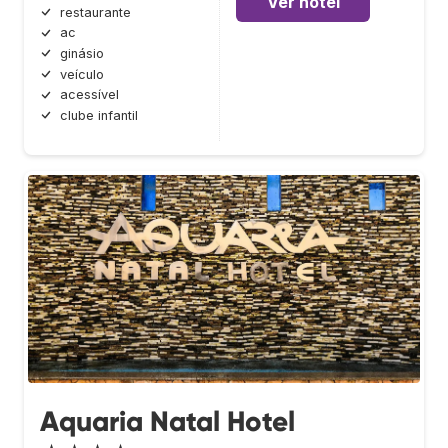
Ver hotel
restaurante
ac
ginásio
veículo
acessível
clube infantil
Aquaria Natal Hotel