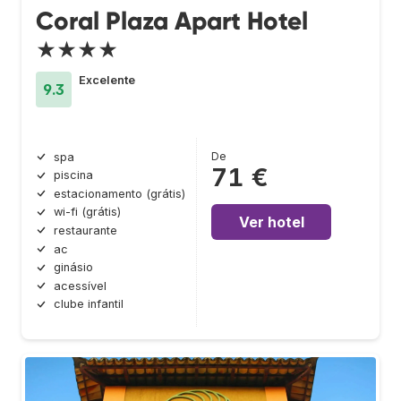
Coral Plaza Apart Hotel
★★★★
Excelente
9.3
De
spa
71 €
piscina
estacionamento (grátis)
wi-fi (grátis)
Ver hotel
restaurante
ac
ginásio
acessível
clube infantil