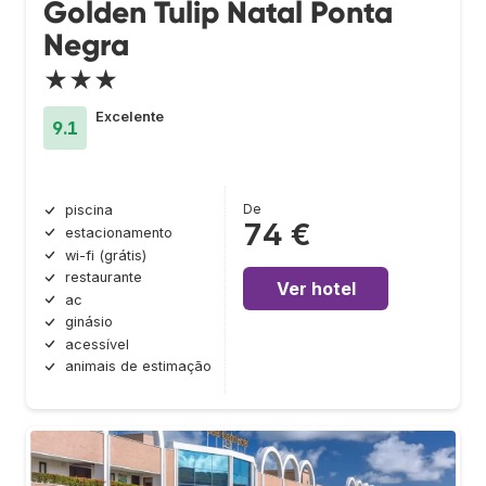
Golden Tulip Natal Ponta
Negra
★★★
Excelente
9.1
De
piscina
74 €
estacionamento
wi-fi (grátis)
restaurante
Ver hotel
ac
ginásio
acessível
animais de estimação