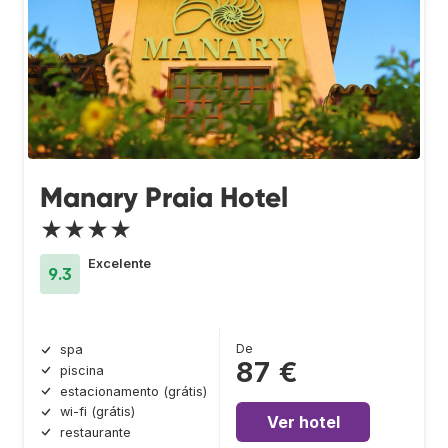
Manary Praia Hotel
★★★★
Excelente
9.3
De
spa
87 €
piscina
estacionamento (grátis)
wi-fi (grátis)
Ver hotel
restaurante