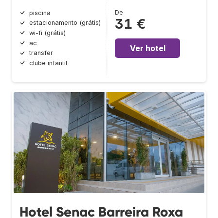
De
piscina
31 €
estacionamento (grátis)
wi-fi (grátis)
ac
Ver hotel
transfer
clube infantil
Hotel Senac Barreira Roxa