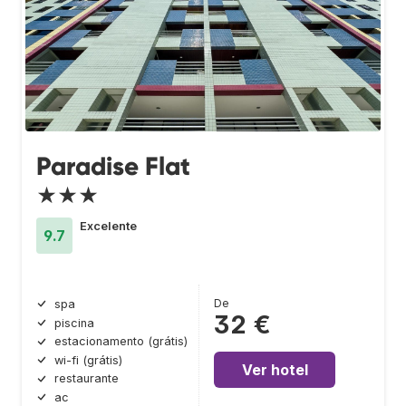
Paradise Flat
★★★
Excelente
9.7
De
spa
32 €
piscina
estacionamento (grátis)
wi-fi (grátis)
Ver hotel
restaurante
ac