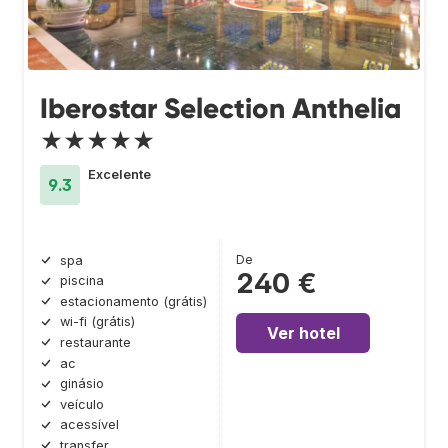
Iberostar Selection Anthelia
★★★★★
Excelente
9.3
De
spa
240 €
piscina
estacionamento (grátis)
wi-fi (grátis)
Ver hotel
restaurante
ac
ginásio
veículo
acessível
transfer