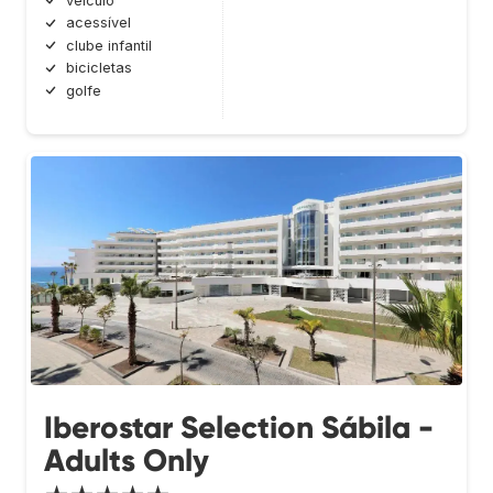
veículo
acessível
clube infantil
bicicletas
golfe
Iberostar Selection Sábila -
Adults Only