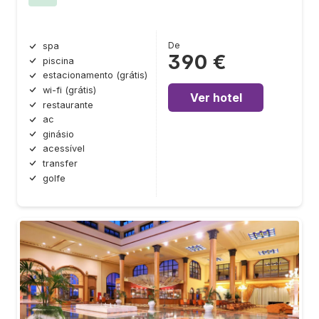
De
spa
390 €
piscina
estacionamento (grátis)
wi-fi (grátis)
Ver hotel
restaurante
ac
ginásio
acessível
transfer
golfe