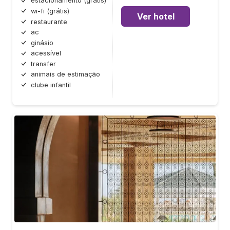
estacionamento (grátis)
wi-fi (grátis)
Ver hotel
restaurante
ac
ginásio
acessível
transfer
animais de estimação
clube infantil