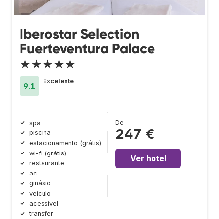
Iberostar Selection
Fuerteventura Palace
★★★★★
Excelente
9.1
De
spa
247 €
piscina
estacionamento (grátis)
wi-fi (grátis)
Ver hotel
restaurante
ac
ginásio
veículo
acessível
transfer