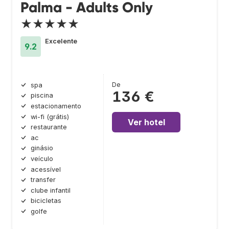
Palma - Adults Only
★★★★★
Excelente
9.2
De
spa
136 €
piscina
estacionamento
wi-fi (grátis)
Ver hotel
restaurante
ac
ginásio
veículo
acessível
transfer
clube infantil
bicicletas
golfe