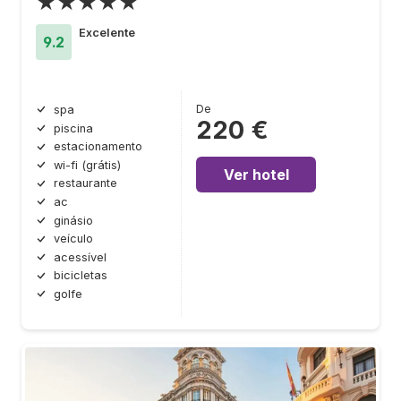
★★★★★
Excelente
9.2
De
spa
220 €
piscina
estacionamento
wi-fi (grátis)
Ver hotel
restaurante
ac
ginásio
veículo
acessível
bicicletas
golfe