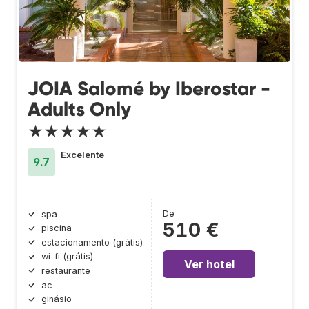
JOIA Salomé by Iberostar -
Adults Only
★★★★★
Excelente
9.7
De
spa
510 €
piscina
estacionamento (grátis)
wi-fi (grátis)
Ver hotel
restaurante
ac
ginásio