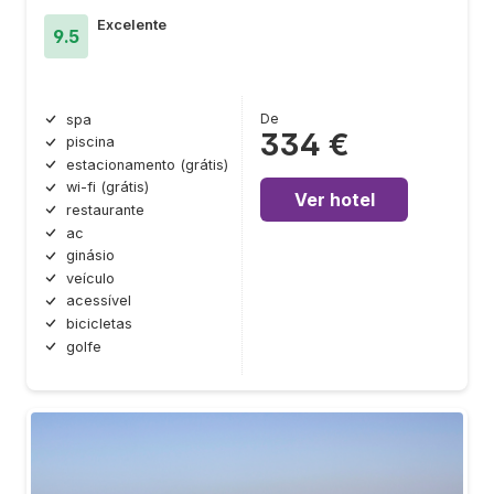
Excelente
9.5
De
spa
334 €
piscina
estacionamento (grátis)
wi-fi (grátis)
Ver hotel
restaurante
ac
ginásio
veículo
acessível
bicicletas
golfe