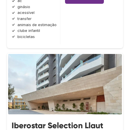
ac
ginásio
acessível
transfer
animais de estimação
clube infantil
bicicletas
Iberostar Selection Llaut