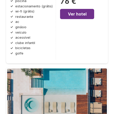
76 €
piscina
estacionamento (grátis)
wi-fi (grátis)
Ver hotel
restaurante
ac
ginásio
veículo
acessível
clube infantil
bicicletas
golfe