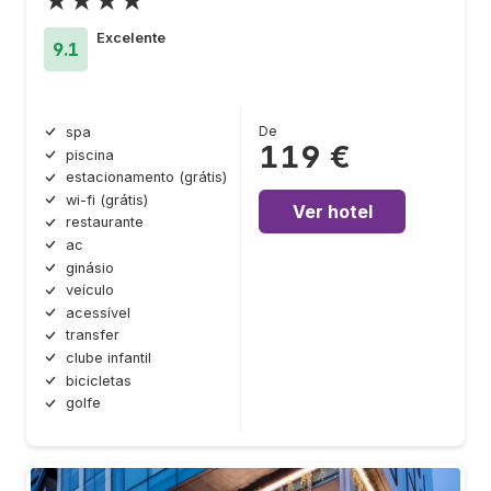
★★★★
Excelente
9.1
De
spa
119 €
piscina
estacionamento (grátis)
wi-fi (grátis)
Ver hotel
restaurante
ac
ginásio
veículo
acessível
transfer
clube infantil
bicicletas
golfe