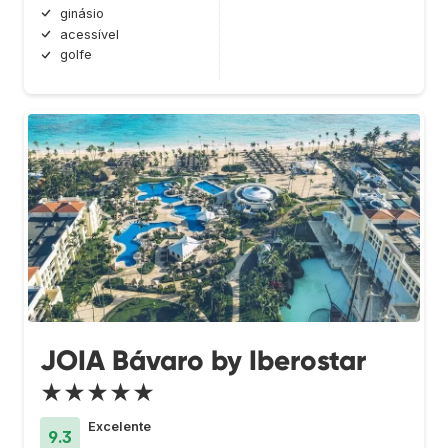
ginásio
acessível
golfe
JOIA Bávaro by Iberostar
★★★★★
Excelente
9.3