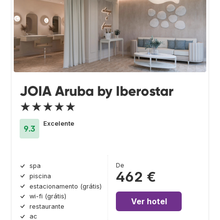
JOIA Aruba by Iberostar
★★★★★
Excelente
9.3
De
spa
462 €
piscina
estacionamento (grátis)
wi-fi (grátis)
Ver hotel
restaurante
ac