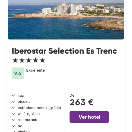
Iberostar Selection Es Trenc
★★★★★
Excelente
9.4
De
spa
263 €
piscina
estacionamento (grátis)
wi-fi (grátis)
Ver hotel
restaurante
ac
ginásio