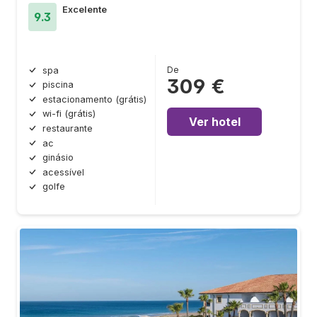
Excelente
9.3
De
spa
309 €
piscina
estacionamento (grátis)
wi-fi (grátis)
Ver hotel
restaurante
ac
ginásio
acessível
golfe