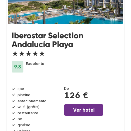
Iberostar Selection
Andalucía Playa
★★★★★
Excelente
9.3
De
spa
126 €
piscina
estacionamento
wi-fi (grátis)
Ver hotel
restaurante
ac
ginásio