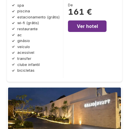
De
spa
161 €
piscina
estacionamento (grátis)
wi-fi (grátis)
Ver hotel
restaurante
ac
ginásio
veículo
acessível
transfer
clube infantil
bicicletas