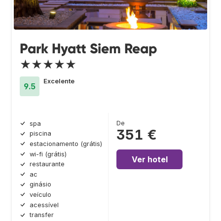
Park Hyatt Siem Reap
★★★★★
Excelente
9.5
De
spa
351 €
piscina
estacionamento (grátis)
wi-fi (grátis)
Ver hotel
restaurante
ac
ginásio
veículo
acessível
transfer