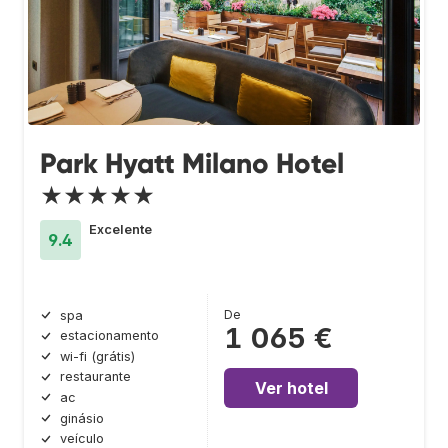
Park Hyatt Milano Hotel
★★★★★
Excelente
9.4
De
spa
1 065 €
estacionamento
wi-fi (grátis)
restaurante
Ver hotel
ac
ginásio
veículo