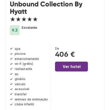
Unbound Collection By
Hyatt
★★★★★
Excelente
9.3
De
spa
406 €
piscina
estacionamento
wi-fi (grátis)
Ver hotel
restaurante
ac
ginásio
veículo
acessível
transfer
animais de estimação
clube infantil