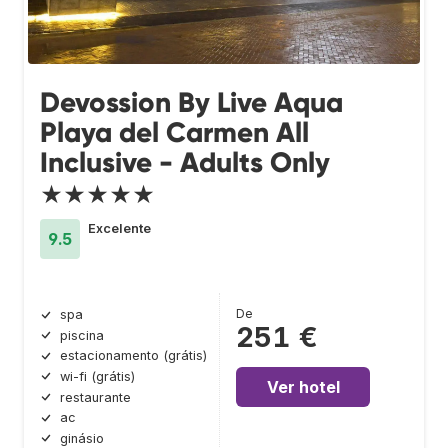
Devossion By Live Aqua
Playa del Carmen All
Inclusive - Adults Only
★★★★★
Excelente
9.5
De
spa
251 €
piscina
estacionamento (grátis)
wi-fi (grátis)
Ver hotel
restaurante
ac
ginásio