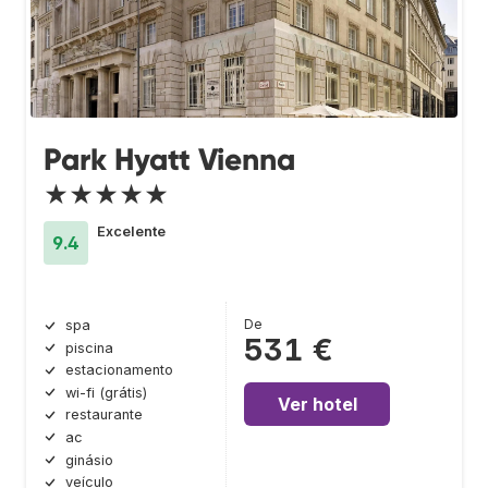
Park Hyatt Vienna
★★★★★
Excelente
9.4
De
spa
531 €
piscina
estacionamento
wi-fi (grátis)
Ver hotel
restaurante
ac
ginásio
veículo