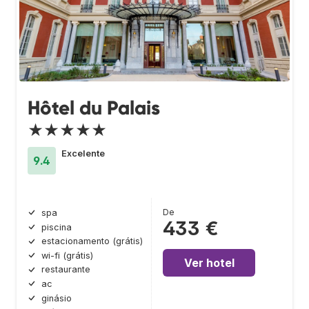
Hôtel du Palais
★★★★★
Excelente
9.4
De
spa
433 €
piscina
estacionamento (grátis)
wi-fi (grátis)
Ver hotel
restaurante
ac
ginásio