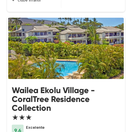
clube infantil
Wailea Ekolu Village -
CoralTree Residence
Collection
★★★
Excelente
9.6