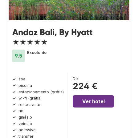
Andaz Bali, By Hyatt
★★★★★
Excelente
9.5
De
spa
224 €
piscina
estacionamento (grátis)
wi-fi (grátis)
Ver hotel
restaurante
ac
ginásio
veículo
acessível
transfer