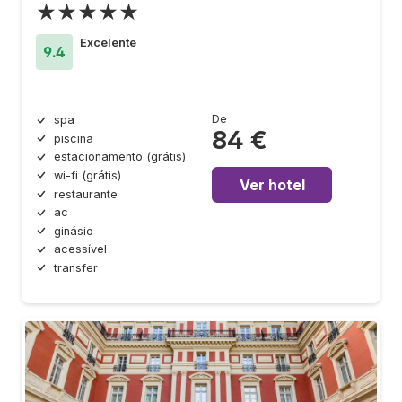
★★★★★
Excelente
9.4
De
spa
84 €
piscina
estacionamento (grátis)
wi-fi (grátis)
Ver hotel
restaurante
ac
ginásio
acessível
transfer