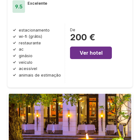
Excelente
9.5
De
estacionamento
200 €
wi-fi (grátis)
restaurante
ac
Ver hotel
ginásio
veículo
acessível
animais de estimação