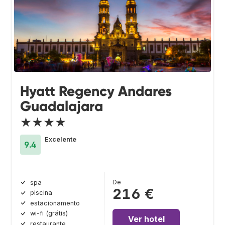
Hyatt Regency Andares
Guadalajara
★★★★
Excelente
9.4
De
spa
216 €
piscina
estacionamento
wi-fi (grátis)
Ver hotel
restaurante