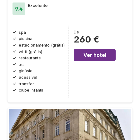
Excelente
9.4
De
spa
260 €
piscina
estacionamento (grátis)
wi-fi (grátis)
Ver hotel
restaurante
ac
ginásio
acessível
transfer
clube infantil