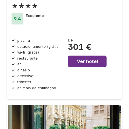
★★★★
Excelente
9.4
De
piscina
301 €
estacionamento (grátis)
wi-fi (grátis)
restaurante
Ver hotel
ac
ginásio
acessível
transfer
animais de estimação