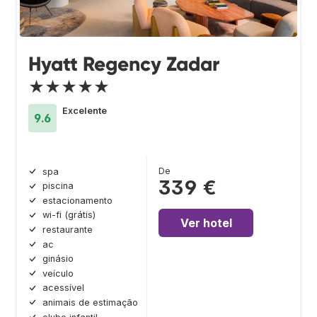
Hyatt Regency Zadar
★★★★★
Excelente
9.6
De
spa
339 €
piscina
estacionamento
wi-fi (grátis)
Ver hotel
restaurante
ac
ginásio
veículo
acessível
animais de estimação