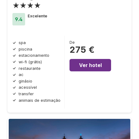
★★★★
Excelente
9.4
De
spa
275 €
piscina
estacionamento
wi-fi (grátis)
Ver hotel
restaurante
ac
ginásio
acessível
transfer
animais de estimação