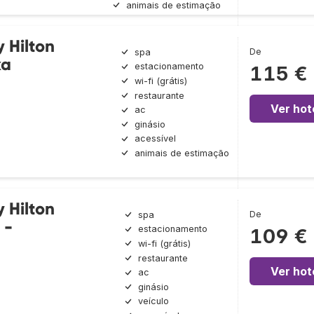
animais de estimação
 Hilton
De
spa
ka
estacionamento
115 €
wi-fi (grátis)
restaurante
Ver hot
ac
ginásio
acessível
animais de estimação
 Hilton
De
spa
 -
estacionamento
109 €
wi-fi (grátis)
restaurante
Ver hot
ac
ginásio
veículo