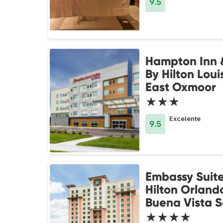
9.5
Hampton Inn &
By Hilton Louis
East Oxmoor
★★★
Excelente
9.5
Embassy Suite
Hilton Orland
Buena Vista 
★★★★