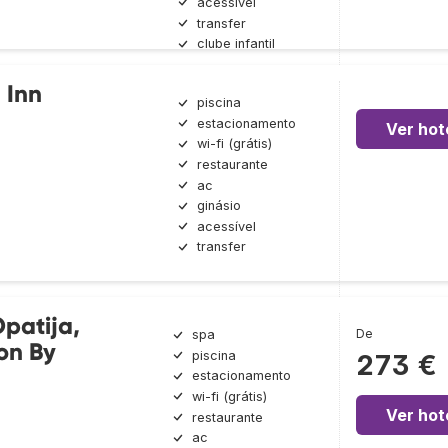
acessível
transfer
clube infantil
 Inn
piscina
estacionamento
Ver hot
wi-fi (grátis)
restaurante
ac
ginásio
acessível
transfer
Opatija,
De
spa
ion By
piscina
273 €
estacionamento
wi-fi (grátis)
Ver hot
restaurante
ac