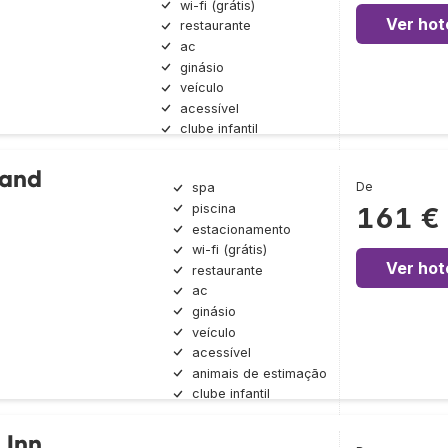
wi-fi (grátis)
Ver hot
restaurante
ac
ginásio
veículo
acessível
clube infantil
rand
De
spa
piscina
161 €
estacionamento
wi-fi (grátis)
Ver hot
restaurante
ac
ginásio
veículo
acessível
animais de estimação
clube infantil
 Inn