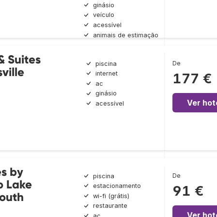
ginásio
veículo
acessível
animais de estimação
 Suites
De
piscina
ville
internet
177 €
ac
ginásio
Ver hot
acessível
s by
De
piscina
o Lake
estacionamento
91 €
South
wi-fi (grátis)
restaurante
Ver hot
ac