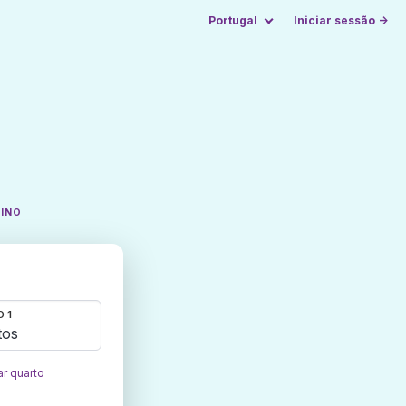
Portugal
Iniciar sessão →
TINO
 1
tos
ar quarto