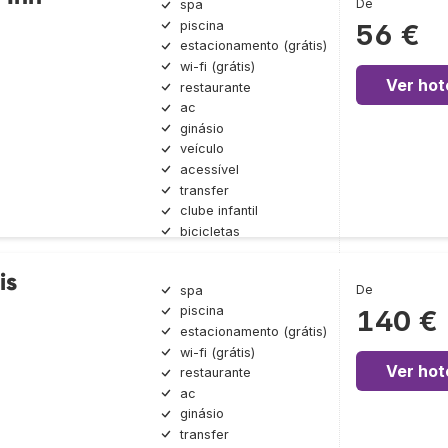
De
spa
piscina
56 €
estacionamento (grátis)
wi-fi (grátis)
Ver hot
restaurante
ac
ginásio
veículo
acessível
transfer
clube infantil
bicicletas
is
De
spa
piscina
140 €
estacionamento (grátis)
wi-fi (grátis)
Ver hot
restaurante
ac
ginásio
transfer