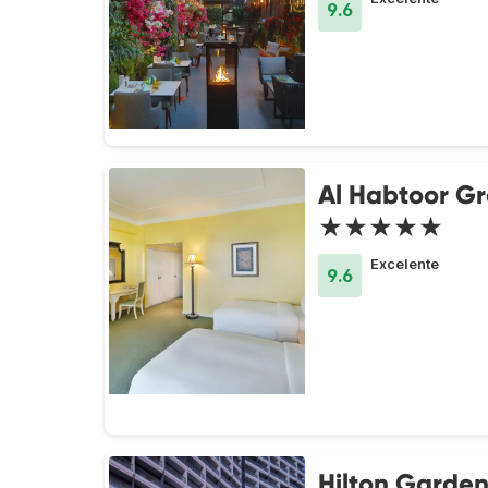
9.6
Al Habtoor G
★★★★★
Excelente
9.6
Hilton Garden