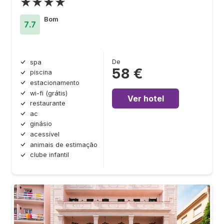
★★★★
Bom
7.7
De
spa
58 €
piscina
estacionamento
wi-fi (grátis)
Ver hotel
restaurante
ac
ginásio
acessível
animais de estimação
clube infantil