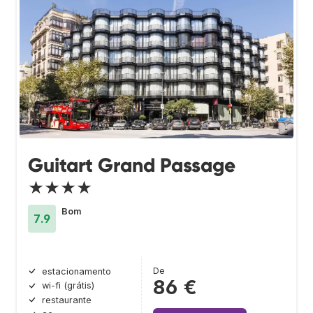
Guitart Grand Passage
★★★★
Bom
7.9
De
estacionamento
86 €
wi-fi (grátis)
restaurante