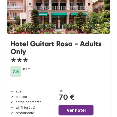
Hotel Guitart Rosa - Adults
Only
★★★
Bom
7.5
De
spa
70 €
piscina
estacionamento
wi-fi (grátis)
Ver hotel
restaurante