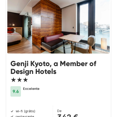
Genji Kyoto, a Member of
Design Hotels
★★★
Excelente
9.6
De
wi-fi (grátis)
restaurante