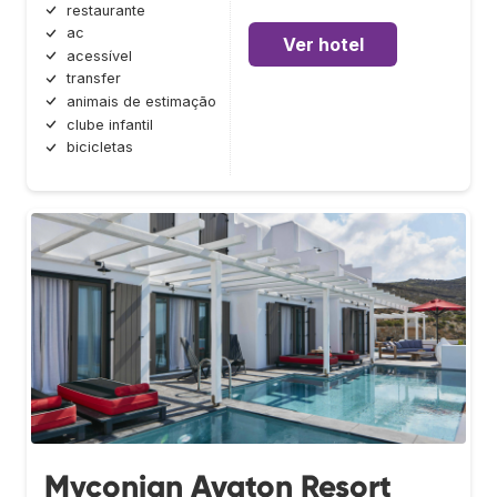
restaurante
ac
Ver hotel
acessível
transfer
animais de estimação
clube infantil
bicicletas
Myconian Avaton Resort