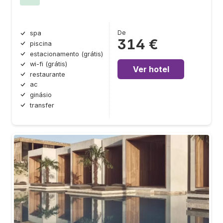
De
spa
314 €
piscina
estacionamento (grátis)
wi-fi (grátis)
Ver hotel
restaurante
ac
ginásio
transfer