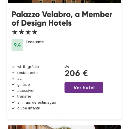
Palazzo Velabro, a Member
of Design Hotels
★★★★
Excelente
9.4
De
wi-fi (grátis)
206 €
restaurante
ac
ginásio
Ver hotel
acessível
transfer
animais de estimação
clube infantil