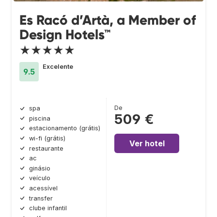
Es Racó d’Artà, a Member of
Design Hotels™
★★★★★
Excelente
9.5
De
spa
509 €
piscina
estacionamento (grátis)
wi-fi (grátis)
Ver hotel
restaurante
ac
ginásio
veículo
acessível
transfer
clube infantil