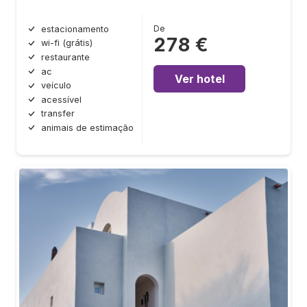
De
estacionamento
278 €
wi-fi (grátis)
restaurante
ac
Ver hotel
veículo
acessível
transfer
animais de estimação