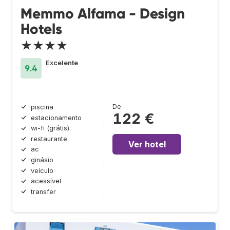
Memmo Alfama - Design
Hotels
★★★★
Excelente
9.4
De
piscina
122 €
estacionamento
wi-fi (grátis)
restaurante
Ver hotel
ac
ginásio
veículo
acessível
transfer