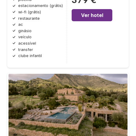
379 €
estacionamento (grátis)
wi-fi (grátis)
Ver hotel
restaurante
ac
ginásio
veículo
acessível
transfer
clube infantil