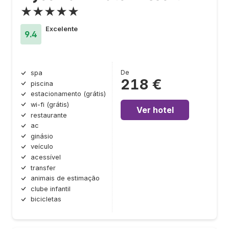
★★★★★
Excelente
9.4
De
spa
218 €
piscina
estacionamento (grátis)
wi-fi (grátis)
Ver hotel
restaurante
ac
ginásio
veículo
acessível
transfer
animais de estimação
clube infantil
bicicletas