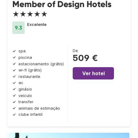
Member of Design Hotels
★★★★★
Excelente
9.3
De
spa
509 €
piscina
estacionamento (grátis)
wi-fi (grátis)
Ver hotel
restaurante
ac
ginásio
veículo
transfer
animais de estimação
clube infantil