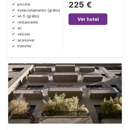
225 €
piscina
estacionamento (grátis)
wi-fi (grátis)
Ver hotel
restaurante
ac
veículo
acessível
transfer