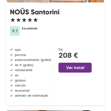
NOŪS Santorini
★★★★★
Excelente
9.7
De
spa
208 €
piscina
estacionamento (grátis)
wi-fi (grátis)
Ver hotel
restaurante
ac
ginásio
veículo
acessível
animais de estimação