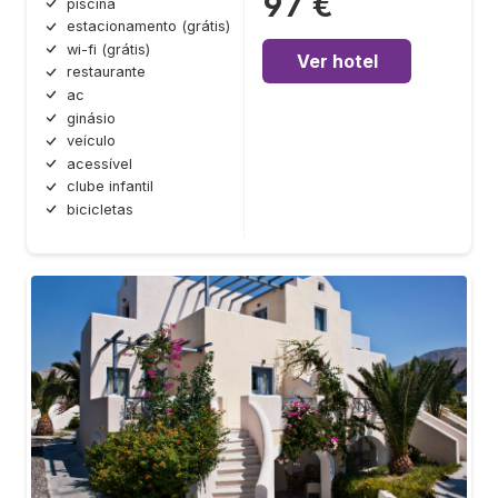
97 €
piscina
estacionamento (grátis)
wi-fi (grátis)
Ver hotel
restaurante
ac
ginásio
veículo
acessível
clube infantil
bicicletas