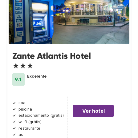
Zante Atlantis Hotel
★★★
Excelente
9.1
spa
piscina
Ver hotel
estacionamento (grátis)
wi-fi (grátis)
restaurante
ac