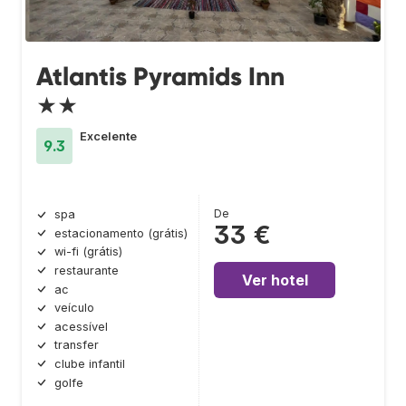
Atlantis Pyramids Inn
★★
Excelente
9.3
De
spa
33 €
estacionamento (grátis)
wi-fi (grátis)
restaurante
Ver hotel
ac
veículo
acessível
transfer
clube infantil
golfe