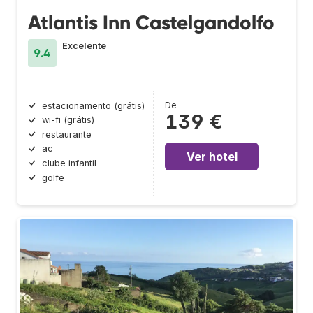
Atlantis Inn Castelgandolfo
Excelente
9.4
De
estacionamento (grátis)
139 €
wi-fi (grátis)
restaurante
ac
Ver hotel
clube infantil
golfe