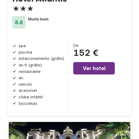
★★★
Muito bom
8.8
De
spa
152 €
piscina
estacionamento (grátis)
wi-fi (grátis)
Ver hotel
restaurante
ac
veículo
acessível
clube infantil
bicicletas