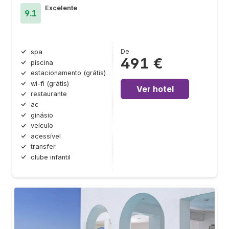
Excelente
9.1
De
spa
491 €
piscina
estacionamento (grátis)
wi-fi (grátis)
Ver hotel
restaurante
ac
ginásio
veículo
acessível
transfer
clube infantil