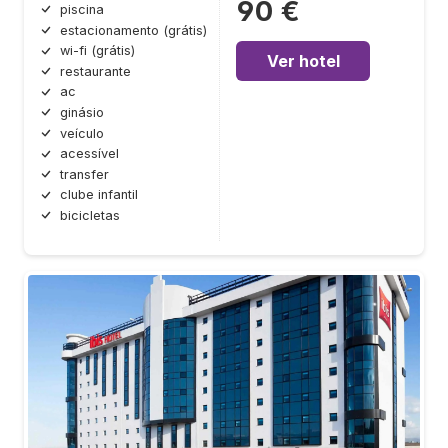
90 €
piscina
estacionamento (grátis)
wi-fi (grátis)
Ver hotel
restaurante
ac
ginásio
veículo
acessível
transfer
clube infantil
bicicletas