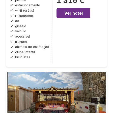
1 316 €
piscina
estacionamento
wi-fi (grátis)
Ver hotel
restaurante
ac
ginásio
veículo
acessível
transfer
animais de estimação
clube infantil
bicicletas