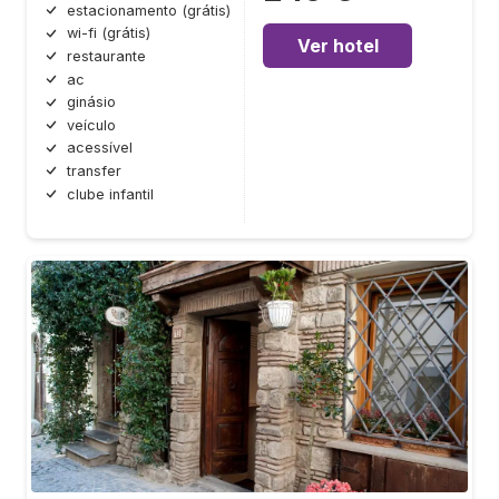
estacionamento (grátis)
wi-fi (grátis)
Ver hotel
restaurante
ac
ginásio
veículo
acessível
transfer
clube infantil