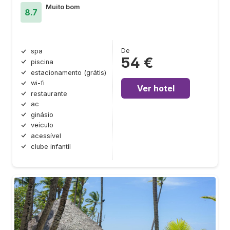
Muito bom
8.7
De
spa
54 €
piscina
estacionamento (grátis)
wi-fi
Ver hotel
restaurante
ac
ginásio
veículo
acessível
clube infantil