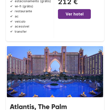
212 €
estacionamento (grátis)
wi-fi (grátis)
restaurante
Ver hotel
ac
veículo
acessível
transfer
Atlantis, The Palm