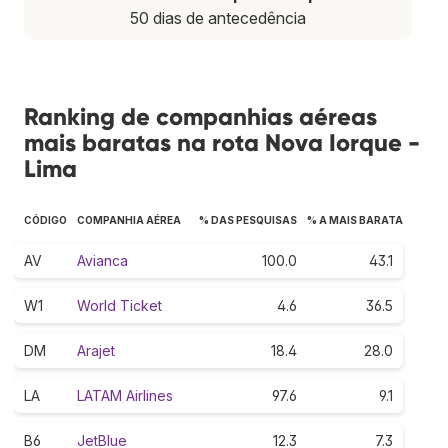
50 dias de antecedência
Ranking de companhias aéreas
mais baratas na rota Nova Iorque -
Lima
CÓDIGO
COMPANHIA AÉREA
% DAS PESQUISAS
% A MAIS BARATA
AV
Avianca
100.0
43.1
W1
World Ticket
4.6
36.5
DM
Arajet
18.4
28.0
LA
LATAM Airlines
97.6
9.1
B6
JetBlue
12.3
7.3