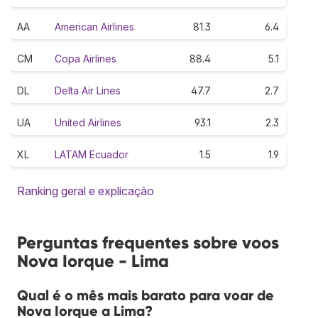
AA
American Airlines
81.3
6.4
CM
Copa Airlines
88.4
5.1
DL
Delta Air Lines
47.7
2.7
UA
United Airlines
93.1
2.3
XL
LATAM Ecuador
1.5
1.9
Ranking geral e explicação
Perguntas frequentes sobre voos
Nova Iorque - Lima
Qual é o mês mais barato para voar de
Nova Iorque a Lima?