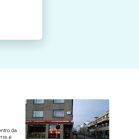
entro da
118 €.