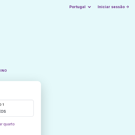
Portugal
Iniciar sessão →
TINO
 1
tos
ar quarto