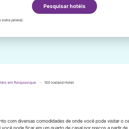
Pesquisar hotéis
 outra janela):
téis em Reiquiavique
100 Iceland Hotel
mento com diversas comodidades de onde você pode visitar o c
você pode ficar em um quarto de casal por preços a partir de 